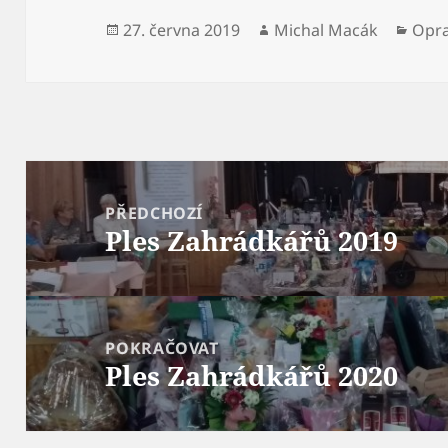
Publikováno:
Autor:
Rubr
27. června 2019
Michal Macák
Opra
Navigace
pro
PŘEDCHOZÍ
Ples Zahrádkářů 2019
příspěvek
Předchozí
příspěvek:
POKRAČOVAT
Ples Zahrádkářů 2020
Následující
příspěvek: