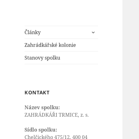
zobrazit
Články
podřazené
položky
Zahrádkářské kolonie
Stanovy spolku
KONTAKT
Název spolku:
ZAHRÁDKÁŘI TRMICE, z. s.
Sídlo spolku:
Chelčického 475/12, 400 04