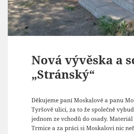
Nová vývěska a s
„Stránský“
Děkujeme paní Moskalové a panu Mos
Tyršově ulici, za to že společně vyb
jednom ze vchodů do osady. Materiál
Trmice a za práci si Moskalovi nic neř